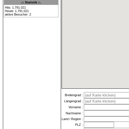
.:: Statistik ::.
Hits: 1.791.021
Heute: 1.791.021
aktive Besucher: 2
Breitengrad
:
Längengrad
:
Vorname
:
Nachname
:
Land / Region
:
PLZ
: